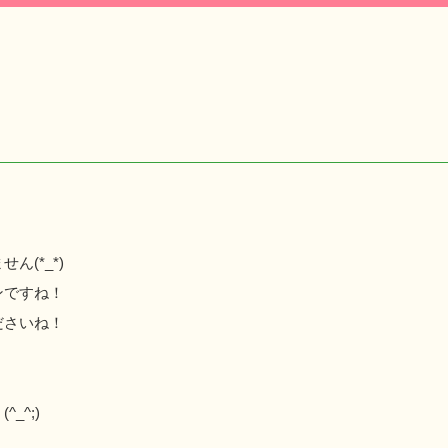
(*_*)
ンですね！
ださいね！
？
_^;)